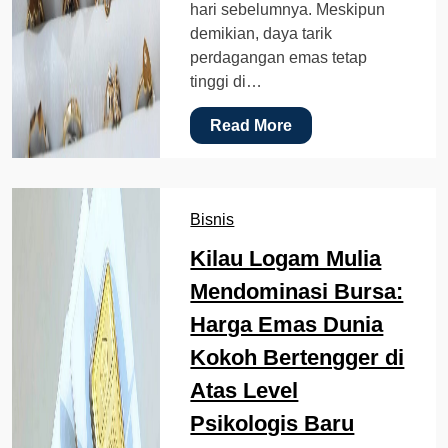
hari sebelumnya. Meskipun
demikian, daya tarik
perdagangan emas tetap
tinggi di…
Read More
Bisnis
Kilau Logam Mulia
Mendominasi Bursa:
Harga Emas Dunia
Kokoh Bertengger di
Atas Level
Psikologis Baru