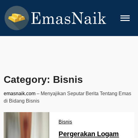
Skip
to
content
EMASNAIK
Topik Seputar Emas
Category:
Bisnis
emasnaik.com
– Menyajikan Seputar Berita Tentang Emas
di Bidang Bisnis
Bisnis
Pergerakan Logam