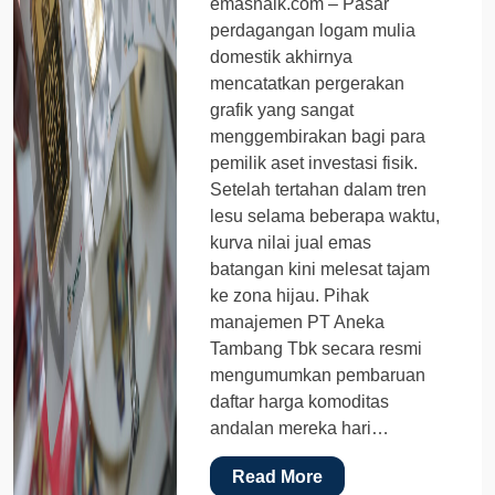
emasnaik.com – Pasar
perdagangan logam mulia
domestik akhirnya
mencatatkan pergerakan
grafik yang sangat
menggembirakan bagi para
pemilik aset investasi fisik.
Setelah tertahan dalam tren
lesu selama beberapa waktu,
kurva nilai jual emas
batangan kini melesat tajam
ke zona hijau. Pihak
manajemen PT Aneka
Tambang Tbk secara resmi
mengumumkan pembaruan
daftar harga komoditas
andalan mereka hari…
Read More