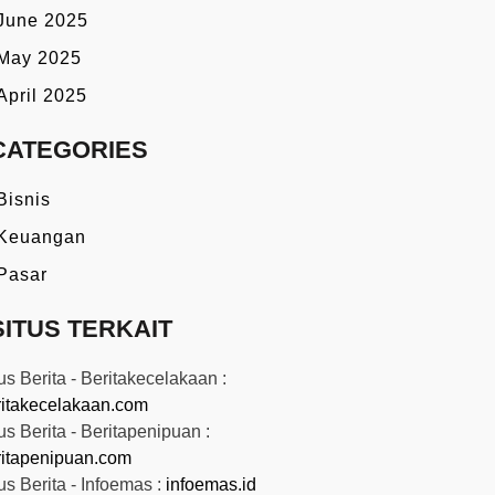
June 2025
May 2025
April 2025
CATEGORIES
Bisnis
Keuangan
Pasar
SITUS TERKAIT
us Berita - Beritakecelakaan :
ritakecelakaan.com
us Berita - Beritapenipuan :
ritapenipuan.com
us Berita - Infoemas :
infoemas.id