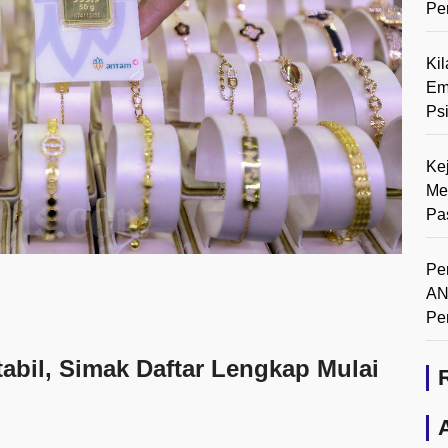
Pe
Ki
Em
Ps
Ke
Me
Pa
Pe
AN
Pe
abil, Simak Daftar Lengkap Mulai