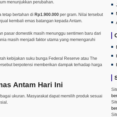
elum menunjukkan perubahan.
 tetap bertahan di
Rp1.900.000
per gram. Nilai tersebut
njual kembali emas batangan kepada Antam.
an pasar domestik masih menunggu sentimen baru dari
dunia masih menjadi faktor utama yang memengaruhi
 arah kebijakan suku bunga Federal Reserve atau The
tersebut berpotensi memberikan dampak terhadap harga
as Antam Hari Ini
Sit
be
agai ukuran. Masyarakat dapat memilih produk sesuai
Sit
ial.
be
Sit