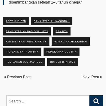
dipertimbangkan setelah 2–3 tahun kinerja.”
ASET UUS BTN
BANK SYARIAH NASIONAL
BANK SYARIAH NASIONAL BTN
BSN BTN
BTN PISAHKAN UNIT SYARIAH
BTN SPIN-OFF SYARIAH
IPO BANK SYARIAH BTN
PEMEKARAN UUS BTN
PEMISAHAN UUS JADI BUS
RUPSLB BTN 2025
Previous Post
Next Post
Search
for: