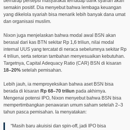
berharap persepsi masyarakat terhadap bank syariah akan
semakin positif. Dia menyebut bahwa lembaga keuangan
yang dikelola syariah bisa menarik lebih banyak dana umat
dan organisasi muslim.
Nixon juga menjelaskan bahwa modal awal BSN akan
berasal dari kas BTN sekitar Rp 1,6 triliun, nilai modal
internal UUS yang tercatat di neraca sebelumnya sekitar Rp
4 triliun, serta setoran tambahan menyesuaikan kebutuhan.
Targetnya, Capital Adequacy Ratio (CAR) BSN di kisaran
18–20%
setelah pemisahan.
Lebih jauh, ia memproyeksikan bahwa aset BSN bisa
berada di kisaran
Rp 68–70 triliun
pada akhirnya.
Mengenai potensi IPO, Nixon menyebut bahwa BSN bisa
mempertimbangkan penawaran umum saham setelah 2–3
tahun pasca pemisahan. Ia menyatakan:
“Masih baru akuisisi dan spin-off, jadi IPO bisa