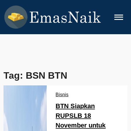
Skip
to
content
EMASNAIK
Topik Seputar Emas
Tag:
BSN BTN
Bisnis
BTN Siapkan
RUPSLB 18
November untuk