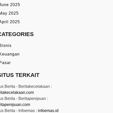
June 2025
May 2025
April 2025
CATEGORIES
Bisnis
Keuangan
Pasar
SITUS TERKAIT
us Berita - Beritakecelakaan :
ritakecelakaan.com
us Berita - Beritapenipuan :
ritapenipuan.com
us Berita - Infoemas :
infoemas.id