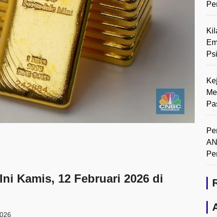
Pe
Ki
Em
Ps
Ke
Me
Pa
Pe
AN
Pe
ni Kamis, 12 Februari 2026 di
2026