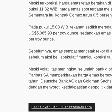
Meski terkoreksi, harga emas tetap bertahan di
pukul 11.32 WIB, harga emas spot tercatat me
Sementara itu, kontrak Comex turun 0,5 persen
Pada pukul 15.00 WIB, tekanan sedikit mereda.
US$5.065,93 per troy ounce, sedangkan emas
per troy ounce.
Sebelumnya, emas sempat mencetak rekor di at
sebelum aksi beli spekulatif memicu koreksi ta
Meski volatilitas meningkat, sejumlah bank glo
Paribas SA memperkirakan harga emas berpot
tahun. Deutsche Bank AG dan Goldman Sachs 
dengan menyoroti ketidakpastian geopolitik da
HARGA EMAS HARI INI 12 FEBRUARI 2026