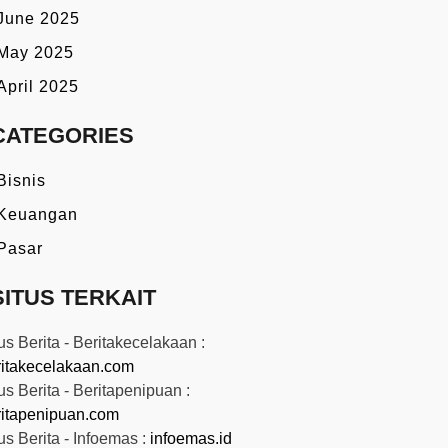
June 2025
May 2025
April 2025
CATEGORIES
Bisnis
Keuangan
Pasar
SITUS TERKAIT
us Berita - Beritakecelakaan :
ritakecelakaan.com
us Berita - Beritapenipuan :
ritapenipuan.com
us Berita - Infoemas :
infoemas.id