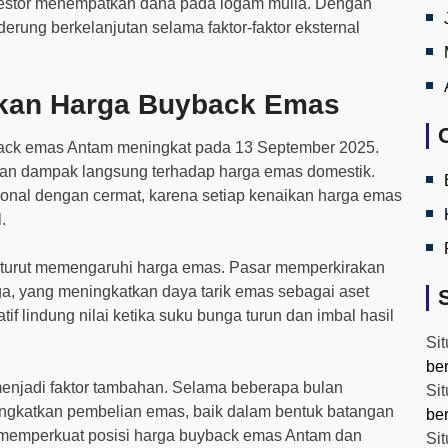
investor menempatkan dana pada logam mulia. Dengan
rung berkelanjutan selama faktor-faktor eksternal
ikan Harga Buyback Emas
ack emas Antam meningkat pada 13 September 2025.
kan dampak langsung terhadap harga emas domestik.
ional dengan cermat, karena setiap kenaikan harga emas
.
 turut memengaruhi harga emas. Pasar memperkirakan
 yang meningkatkan daya tarik emas sebagai aset
tif lindung nilai ketika suku bunga turun dan imbal hasil
Sit
be
menjadi faktor tambahan. Selama beberapa bulan
Sit
eningkatkan pembelian emas, baik dalam bentuk batangan
be
i memperkuat posisi harga buyback emas Antam dan
Sit