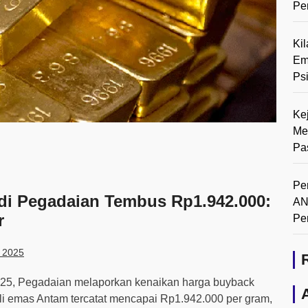
Pe
Ki
Em
Ps
Ke
Me
Pa
Pe
i Pegadaian Tembus Rp1.942.000:
AN
r
Pe
 2025
25, Pegadaian melaporkan kenaikan harga buyback
li emas Antam tercatat mencapai Rp1.942.000 per gram,