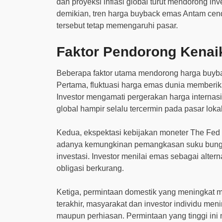
dan proyeksi inflasi global turut mendorong 
demikian, tren harga buyback emas Antam cende
tersebut tetap memengaruhi pasar.
Faktor Pendorong Kena
Beberapa faktor utama mendorong harga buyb
Pertama, fluktuasi harga emas dunia memberi
Investor mengamati pergerakan harga internas
global hampir selalu tercermin pada pasar lokal
Kedua, ekspektasi kebijakan moneter The Fed
adanya kemungkinan pemangkasan suku bunga,
investasi. Investor menilai emas sebagai alterna
obligasi berkurang.
Ketiga, permintaan domestik yang meningkat 
terakhir, masyarakat dan investor individu m
maupun perhiasan. Permintaan yang tinggi in