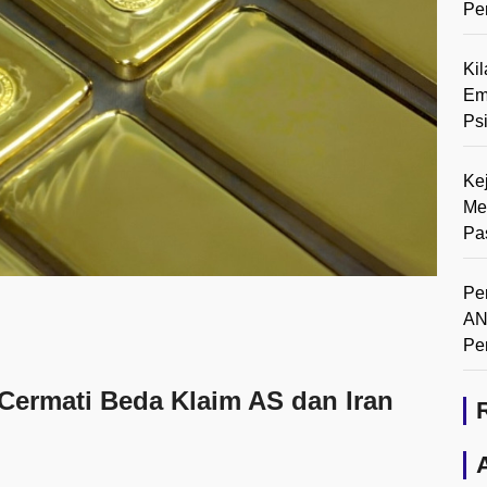
Pe
Ki
Em
Ps
Ke
Me
Pa
Pe
AN
Pe
Cermati Beda Klaim AS dan Iran