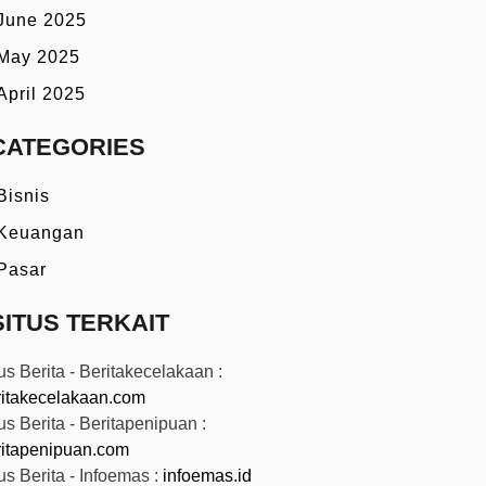
June 2025
May 2025
April 2025
CATEGORIES
Bisnis
Keuangan
Pasar
SITUS TERKAIT
us Berita - Beritakecelakaan :
ritakecelakaan.com
us Berita - Beritapenipuan :
ritapenipuan.com
us Berita - Infoemas :
infoemas.id