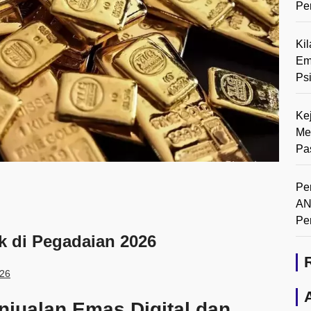
Pe
Ki
Em
Ps
Ke
Me
Pa
Pe
AN
Pe
ik di Pegadaian 2026
026
jualan Emas Digital dan