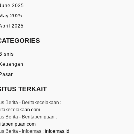
June 2025
May 2025
April 2025
CATEGORIES
Bisnis
Keuangan
Pasar
SITUS TERKAIT
us Berita - Beritakecelakaan :
ritakecelakaan.com
us Berita - Beritapenipuan :
ritapenipuan.com
us Berita - Infoemas :
infoemas.id