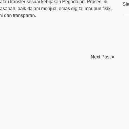
atau transfer sesuai kebijakan Pegadaian. Proses ini
Si
bah, baik dalam menjual emas digital maupun fisik,
mi dan transparan.
Next Post
© 2026
EmasNaik
Powered by WordPress