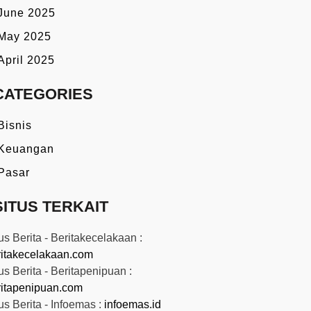
June 2025
May 2025
April 2025
CATEGORIES
Bisnis
Keuangan
Pasar
SITUS TERKAIT
us Berita - Beritakecelakaan :
ritakecelakaan.com
us Berita - Beritapenipuan :
ritapenipuan.com
us Berita - Infoemas :
infoemas.id