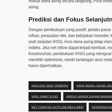
masuk dana asing secara langsung. Pola inves
asing.
Prediksi dan Fokus Selanjut
Dengan pembukaan yang positif, pelaku pasar
inflasi, penjualan ritel, dan kebijakan monet
arah lanjutan IHSG. Arus dana asing tetap men
indeks. Jika net inflow dapat terjadi kembali
Keseluruhan, pembukaan IHSG yang menguat 
memiliki optimisme, meski tantangan arus moda
harus diperhatikan.
ANALISIS IHSG TERBARU
ARUS MODAL ASING IH
IHSG JUMAT 8.095
INDEKS HARGA SAHAM GABUN
NET FOREIGN OUTFLOW BBCA BBRI
PERGERAKAN 