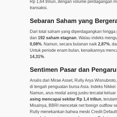
Rp 1,64 triliun, dengan volume perdagangan m
transaksi.
Sebaran Saham yang Berger
Dari total saham yang diperdagangkan hingga p
dan
192 saham stagnan
. Walau indeks meng
0,08%
. Namun, secara bulanan naik
2,87%
, d
Untuk periode enam bulan, kenaikannya menc
14,31%
.
Sentimen Pasar dan Pengaru
Analis dari Mirae Asset, Rully Arya Wisnubro
di tengah penguatan bursa Asia. Indeks Nikk
Namun, arus modal asing justru tercatat keluar
asing mencapai sekitar Rp 1,4 triliun
, terut
Misalnya, BBRI mencetak net foreign outflow s
Rully menekankan bahwa meski Credit Default S