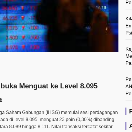
Pe
Ki
Em
Ps
Ke
Me
Pa
Pe
buka Menguat ke Level 8.095
AN
Pe
25
rga Saham Gabungan (IHSG) memulai sesi perdagangan
da di level 8.095, menguat 23 poin (0,30%) dibanding
a 8.089 hingga 8.111. Nilai transaksi tercatat sekitar