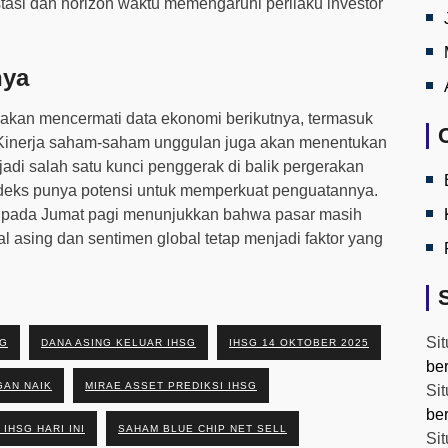
tasi dan horizon waktu memengaruhi perilaku investor
nya
 akan mencermati data ekonomi berikutnya, termasuk
er. Kinerja saham-saham unggulan juga akan menentukan
jadi salah satu kunci penggerak di balik pergerakan
, indeks punya potensi untuk memperkuat penguatannya.
pada Jumat pagi menunjukkan bahwa pasar masih
l asing dan sentimen global tetap menjadi faktor yang
Sit
SG
DANA ASING KELUAR IHSG
IHSG 14 OKTOBER 2025
be
GAN NAIK
MIRAE ASSET PREDIKSI IHSG
Sit
be
IHSG HARI INI
SAHAM BLUE CHIP NET SELL
Sit