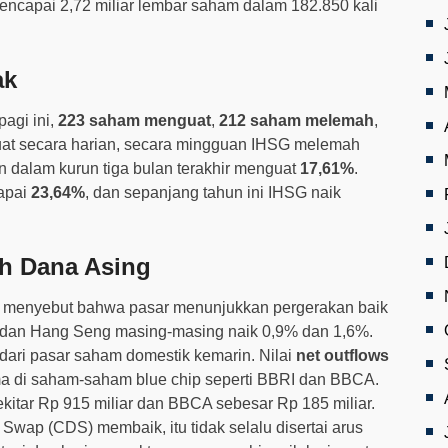
encapai 2,72 miliar lembar saham dalam 182.850 kali
ak
agi ini,
223 saham menguat
,
212 saham melemah
,
uat secara harian, secara mingguan IHSG melemah
an dalam kurun tiga bulan terakhir menguat
17,61%
.
apai
23,64%
, dan sepanjang tahun ini IHSG naik
h Dana Asing
to, menyebut bahwa pasar menunjukkan pergerakan baik
ei dan Hang Seng masing-masing naik 0,9% dan 1,6%.
 dari pasar saham domestik kemarin. Nilai
net outflows
ama di saham-saham blue chip seperti BBRI dan BBCA.
ekitar Rp 915 miliar dan BBCA sebesar Rp 185 miliar.
wap (CDS) membaik, itu tidak selalu disertai arus