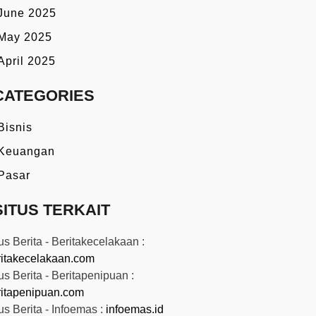
June 2025
May 2025
April 2025
CATEGORIES
Bisnis
Keuangan
Pasar
SITUS TERKAIT
us Berita - Beritakecelakaan :
ritakecelakaan.com
us Berita - Beritapenipuan :
ritapenipuan.com
us Berita - Infoemas :
infoemas.id