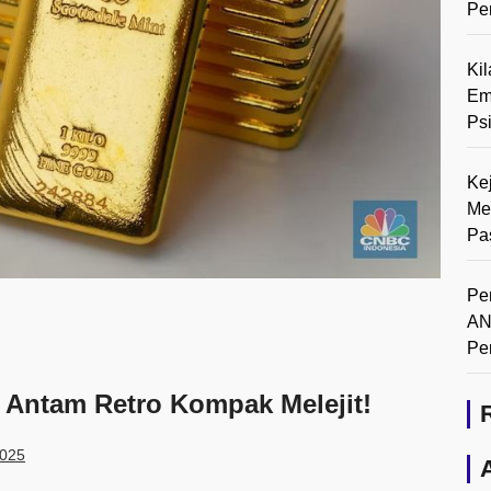
Pe
Ki
Em
Ps
Ke
Me
Pa
Pe
AN
Pe
 Antam Retro Kompak Melejit!
2025