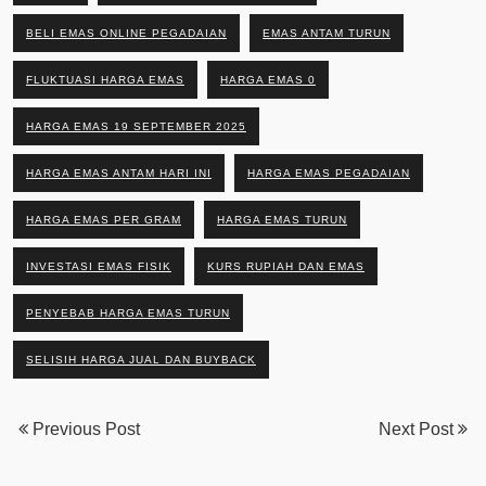
BELI EMAS ONLINE PEGADAIAN
EMAS ANTAM TURUN
FLUKTUASI HARGA EMAS
HARGA EMAS 0
HARGA EMAS 19 SEPTEMBER 2025
HARGA EMAS ANTAM HARI INI
HARGA EMAS PEGADAIAN
HARGA EMAS PER GRAM
HARGA EMAS TURUN
INVESTASI EMAS FISIK
KURS RUPIAH DAN EMAS
PENYEBAB HARGA EMAS TURUN
SELISIH HARGA JUAL DAN BUYBACK
Previous Post
Next Post