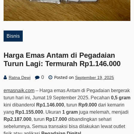
Bisnis
Harga Emas Antam di Pegadaian
Turun Lagi: Termurah Rp1.146.000
Posted on
0
Ratna Dewi
September 19, 2025
emasnaik.com
– Harga emas Antam di Pegadaian bergerak
turun hari ini, Jumat 19 September 2025. Pecahan
0,5 gram
kini dibanderol
Rp1.146.000
, turun
Rp9.000
dari kemarin
yang
Rp1.155.000
. Ukuran
1 gram
juga melemah, menjadi
Rp2.187.000
, turun
Rp17.000
dibandingkan sehari
sebelumnya. Semua transaksi bisa dilakukan lewat outlet
fisik atau aplikasi
Pegadaian Digital
.