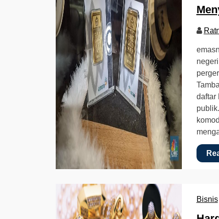
Men
Rat
emasn
negeri
perger
Tamba
daftar
publik.
komodi
mengal
Re
Bisnis
Har