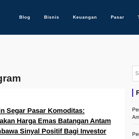
Blog
Bisnis
Keuangan
Pasar
Se
gram
for:
n Segar Pasar Komoditas:
Pe
An
jakan Harga Emas Batangan Antam
awa Sinyal Positif Bagi Investor
Pe