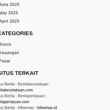
June 2025
May 2025
April 2025
CATEGORIES
Bisnis
Keuangan
Pasar
SITUS TERKAIT
us Berita - Beritakecelakaan :
ritakecelakaan.com
us Berita - Beritapenipuan :
ritapenipuan.com
us Berita - Infoemas :
infoemas.id