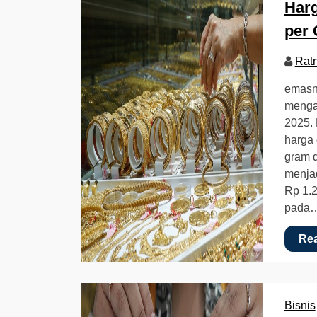
Harg
per 
Rat
emasn
mengal
2025. 
harga 
gram d
menjad
Rp 1.2
pada
Re
Bisnis