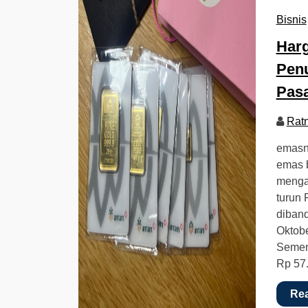
Bisnis
Harg
Penu
Pas
Rat
emasn
emas 
mengal
turun 
diban
Oktobe
Sement
Rp 57
Re