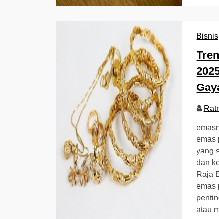
Bisnis
Tren
2025
Gay
Rat
emasna
emas p
yang s
dan ke
Raja E
emas p
pentin
atau 