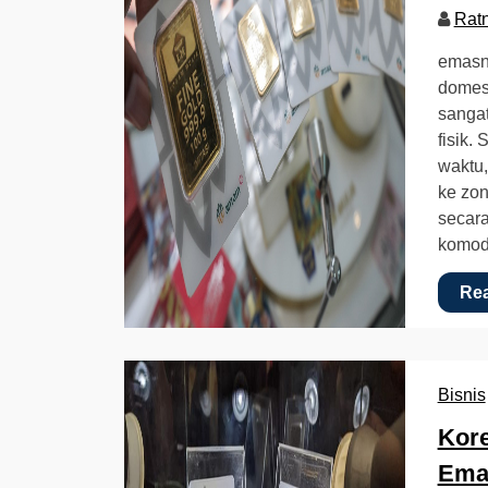
Rat
emasn
domest
sangat
fisik.
waktu,
ke zo
secar
komod
Re
Bisnis
Kore
Ema