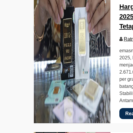
Har
2025
Teta
Rat
emasn
2025, 
menjad
2.671.
per g
batan
Stabi
Anta
Re