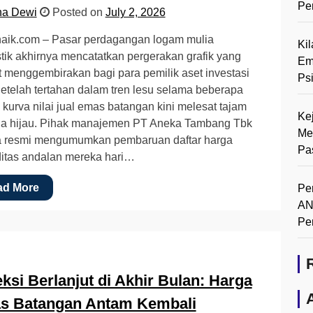
Pe
na Dewi
Posted on
July 2, 2026
aik.com – Pasar perdagangan logam mulia
Ki
ik akhirnya mencatatkan pergerakan grafik yang
Em
 menggembirakan bagi para pemilik aset investasi
Ps
 Setelah tertahan dalam tren lesu selama beberapa
 kurva nilai jual emas batangan kini melesat tajam
Ke
na hijau. Pihak manajemen PT Aneka Tambang Tbk
Me
a resmi mengumumkan pembaruan daftar harga
Pa
itas andalan mereka hari…
ad More
Pe
AN
Pe
ksi Berlanjut di Akhir Bulan: Harga
s Batangan Antam Kembali