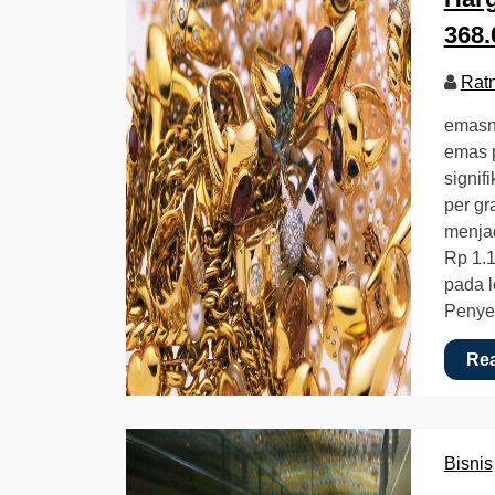
368.
Rat
emasn
emas 
signif
per gr
menjad
Rp 1.1
pada l
Penye
Re
Bisnis