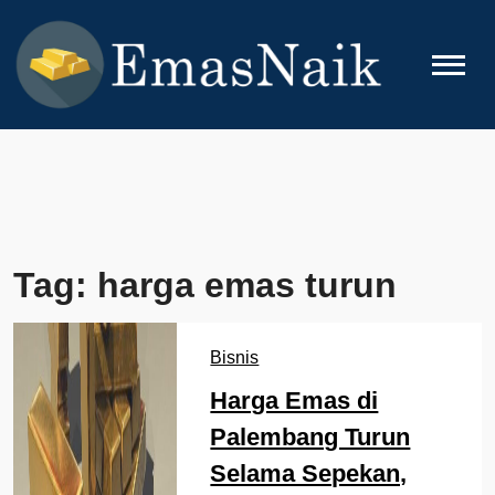
Skip
to
content
EMASNAIK
Topik Seputar Emas
Tag:
harga emas turun
Bisnis
Harga Emas di
Palembang Turun
Selama Sepekan,