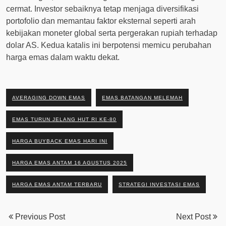
cermat. Investor sebaiknya tetap menjaga diversifikasi
portofolio dan memantau faktor eksternal seperti arah
kebijakan moneter global serta pergerakan rupiah terhadap
dolar AS. Kedua katalis ini berpotensi memicu perubahan
harga emas dalam waktu dekat.
AVERAGING DOWN EMAS
EMAS BATANGAN MELEMAH
EMAS TURUN JELANG HUT RI KE-80
HARGA BUYBACK EMAS HARI INI
HARGA EMAS ANTAM 16 AGUSTUS 2025
HARGA EMAS ANTAM TERBARU
STRATEGI INVESTASI EMAS
Previous Post
Next Post