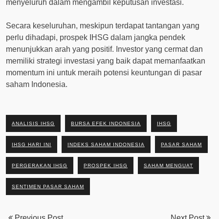
menyeluruh dalam mengambil keputusan investasi.
Secara keseluruhan, meskipun terdapat tantangan yang
perlu dihadapi, prospek IHSG dalam jangka pendek
menunjukkan arah yang positif. Investor yang cermat dan
memiliki strategi investasi yang baik dapat memanfaatkan
momentum ini untuk meraih potensi keuntungan di pasar
saham Indonesia.
ANALISIS IHSG
BURSA EFEK INDONESIA
IHSG
IHSG HARI INI
INDEKS SAHAM INDONESIA
PASAR SAHAM
PERGERAKAN IHSG
PROSPEK IHSG
SAHAM MENGUAT
SENTIMEN PASAR SAHAM
Previous Post
Next Post