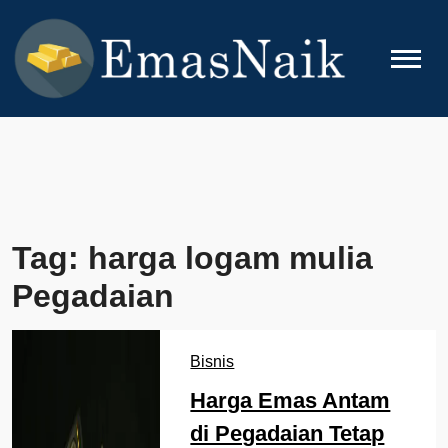
Skip
to
content
EMASNAIK
Topik Seputar Emas
Tag:
harga logam mulia
Pegadaian
Bisnis
Harga Emas Antam
di Pegadaian Tetap