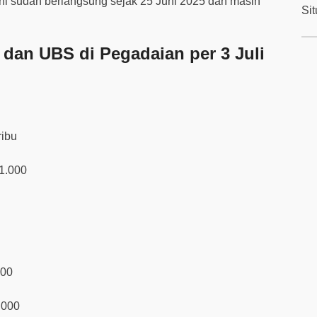
ini sudah berlangsung sejak 25 Juni 2025 dan masih
Si
 dan UBS di Pegadaian per 3 Juli
ribu
91.000
000
.000