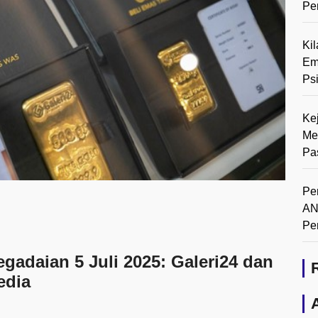
Pe
Ki
Em
Ps
Ke
Me
Pa
Pe
AN
Pe
gadaian 5 Juli 2025: Galeri24 dan
edia