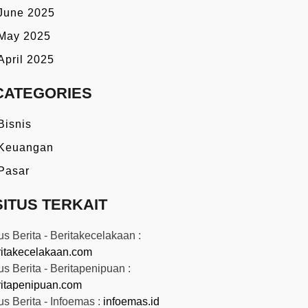
June 2025
May 2025
April 2025
CATEGORIES
Bisnis
Keuangan
Pasar
SITUS TERKAIT
us Berita - Beritakecelakaan :
ritakecelakaan.com
us Berita - Beritapenipuan :
ritapenipuan.com
us Berita - Infoemas :
infoemas.id