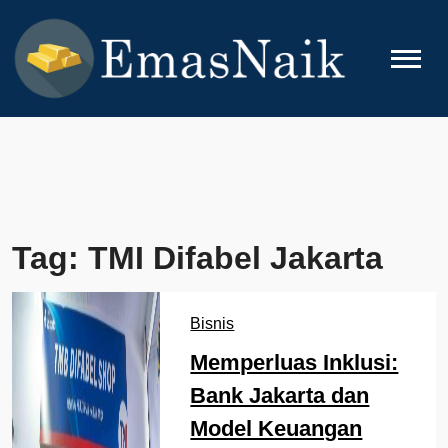
Skip
to
content
EMASNAIK
Topik Seputar Emas
Tag:
TMI Difabel Jakarta
Bisnis
Memperluas Inklusi:
Bank Jakarta dan
Model Keuangan