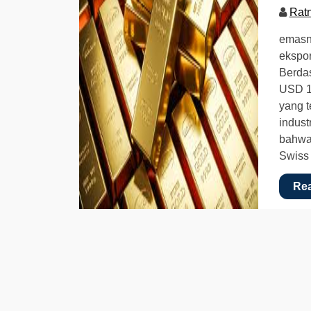
Rat
emasna
ekspor
Berda
USD 15
yang 
indust
bahwa
Swiss
Re