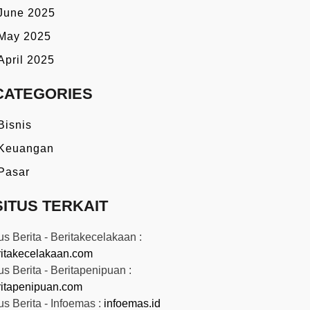
June 2025
May 2025
April 2025
CATEGORIES
Bisnis
Keuangan
Pasar
SITUS TERKAIT
us Berita - Beritakecelakaan :
ritakecelakaan.com
us Berita - Beritapenipuan :
ritapenipuan.com
us Berita - Infoemas :
infoemas.id