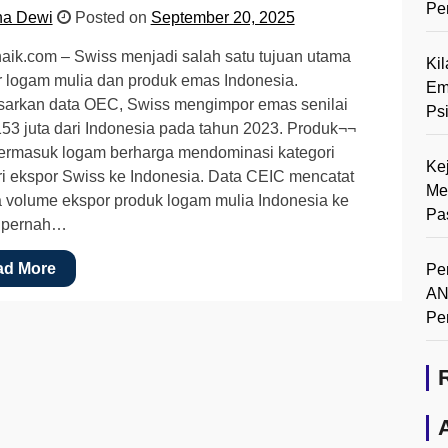
Pe
na Dewi
Posted on
September 20, 2025
ik.com – Swiss menjadi salah satu tujuan utama
Ki
 logam mulia dan produk emas Indonesia.
Em
sarkan data OEC, Swiss mengimpor emas senilai
Ps
3 juta dari Indonesia pada tahun 2023. Produk¬¬
termasuk logam berharga mendominasi kategori
Ke
ri ekspor Swiss ke Indonesia. Data CEIC mencatat
Me
 volume ekspor produk logam mulia Indonesia ke
Pa
 pernah…
ad More
Pe
AN
Pe