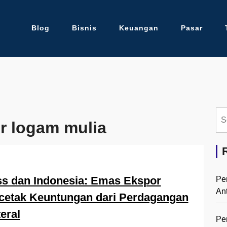
Blog
Bisnis
Keuangan
Pasar
Se
r logam mulia
for:
s dan Indonesia: Emas Ekspor
Pe
An
cetak Keuntungan dari Perdagangan
teral
Pe