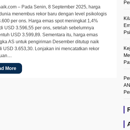
Pe
aik.com – Pada Senin, 8 September 2025, harga
unia menembus rekor baru dengan level psikologis
Ki
.600 per ons. Harga emas spot meningkat 1,4%
Em
i USD 3.596,55 per ons, setelah sebelumnya
Ps
ntuh USD 3.599,89. Sementara itu, harga emas
gka AS untuk pengiriman Desember ditutup naik
Ke
i USD 3.653,30. Lonjakan ini mencatatkan rekor
Me
guan…
Pa
ad More
Pe
AN
Pe