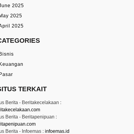
June 2025
May 2025
April 2025
CATEGORIES
Bisnis
Keuangan
Pasar
SITUS TERKAIT
us Berita - Beritakecelakaan :
ritakecelakaan.com
us Berita - Beritapenipuan :
ritapenipuan.com
us Berita - Infoemas :
infoemas.id