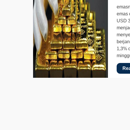
emasn
emas d
USD 3
menjad
menye
berjan
1,3% d
ming
Re