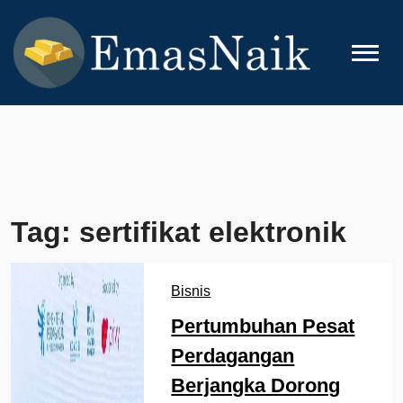
Skip
to
content
EMASNAIK
Topik Seputar Emas
Tag:
sertifikat elektronik
Bisnis
Pertumbuhan Pesat
Perdagangan
Berjangka Dorong