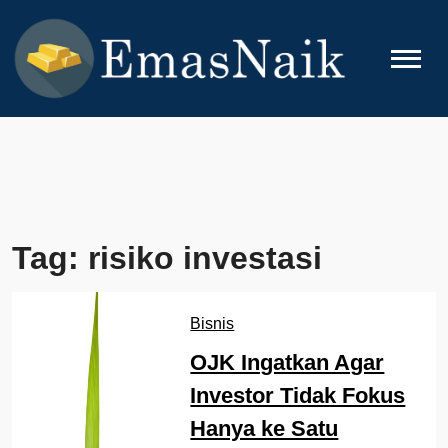
Skip
to
content
EMASNAIK
Topik Seputar Emas
Tag:
risiko investasi
Bisnis
OJK Ingatkan Agar
Investor Tidak Fokus
Hanya ke Satu