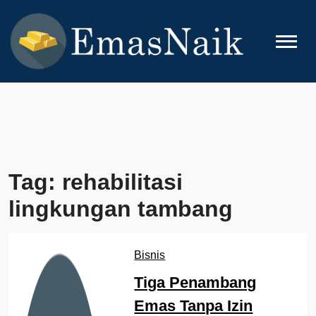
Skip
to
content
EMASNAIK
Topik Seputar Emas
Tag:
rehabilitasi
lingkungan tambang
Bisnis
Tiga Penambang
Emas Tanpa Izin