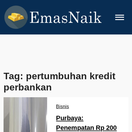
Skip
to
content
EMASNAIK
Topik Seputar Emas
Tag:
pertumbuhan kredit
perbankan
Bisnis
Purbaya:
Penempatan Rp 200