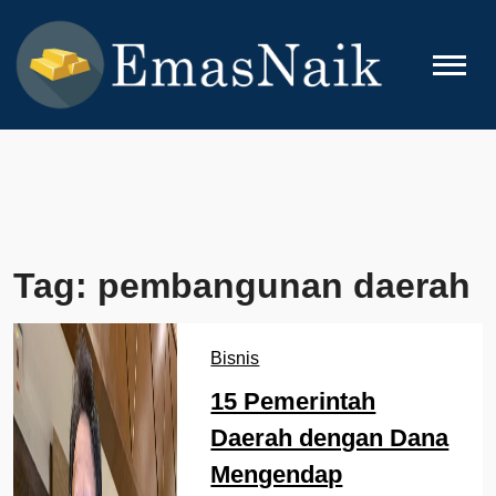
Skip
to
content
EMASNAIK
Topik Seputar Emas
Tag:
pembangunan daerah
Bisnis
15 Pemerintah
Daerah dengan Dana
Mengendap