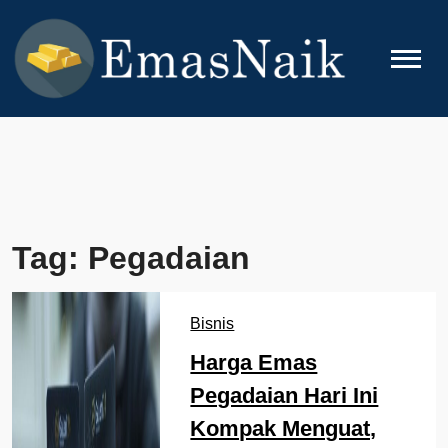
Skip
to
content
EMASNAIK
Topik Seputar Emas
Tag:
Pegadaian
Bisnis
Harga Emas
Pegadaian Hari Ini
Kompak Menguat,