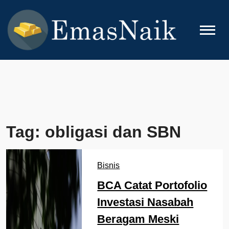
Skip
to
content
EMASNAIK
Topik Seputar Emas
Tag:
obligasi dan SBN
Bisnis
BCA Catat Portofolio
Investasi Nasabah
Beragam Meski