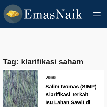
Skip
to
content
EMASNAIK
Topik Seputar Emas
Tag:
klarifikasi saham
Bisnis
Salim Ivomas (SIMP)
Klarifikasi Terkait
Isu Lahan Sawit di