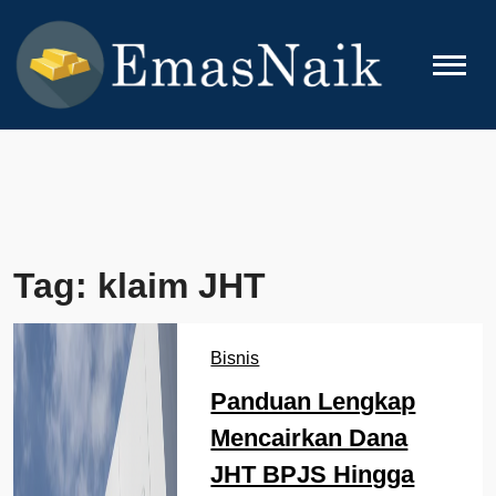
Skip
to
content
EMASNAIK
Topik Seputar Emas
Tag:
klaim JHT
Bisnis
Panduan Lengkap
Mencairkan Dana
JHT BPJS Hingga