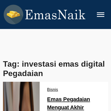
Skip
to
content
EMASNAIK
Topik Seputar Emas
Tag:
investasi emas digital
Pegadaian
Bisnis
Emas Pegadaian
Menguat Akhir