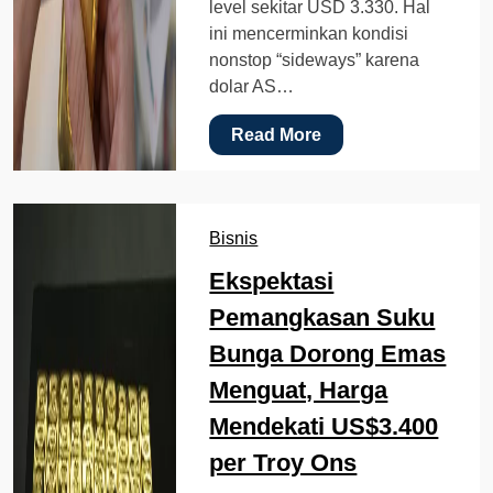
level sekitar USD 3.330. Hal
ini mencerminkan kondisi
nonstop “sideways” karena
dolar AS…
Read More
Bisnis
Ekspektasi
Pemangkasan Suku
Bunga Dorong Emas
Menguat, Harga
Mendekati US$3.400
per Troy Ons