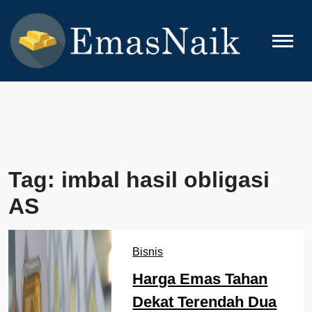
Skip
to
content
EMASNAIK
Topik Seputar Emas
Tag:
imbal hasil obligasi
AS
Bisnis
Harga Emas Tahan
Dekat Terendah Dua