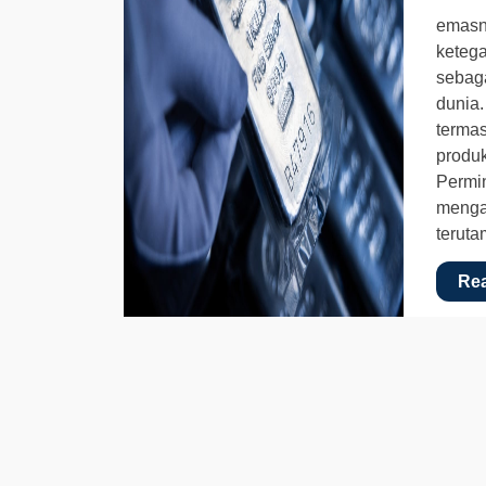
emasn
ketega
sebag
dunia.
termas
produk
Permin
mengal
teruta
Re