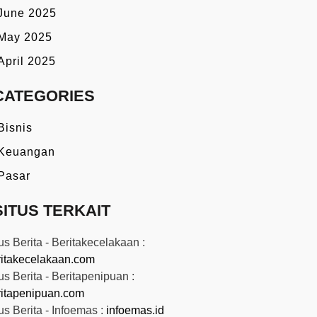
June 2025
May 2025
April 2025
CATEGORIES
Bisnis
Keuangan
Pasar
SITUS TERKAIT
us Berita - Beritakecelakaan :
ritakecelakaan.com
us Berita - Beritapenipuan :
ritapenipuan.com
us Berita - Infoemas :
infoemas.id