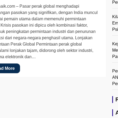
Pe
aik.com – Pasar perak global menghadapi
ngan pasokan yang signifikan, dengan India muncul
Ki
ai pemain utama dalam memenuhi permintaan
Em
 Krisis pasokan ini dipicu oleh kombinasi faktor,
Ps
uk peningkatan permintaan industri dan penurunan
si dari negara-negara penghasil utama. Lonjakan
Ke
taan Perak Global Permintaan perak global
Me
ami lonjakan tajam, didorong oleh sektor industri,
Pa
ma elektronik dan…
ad More
Pe
AN
Pe