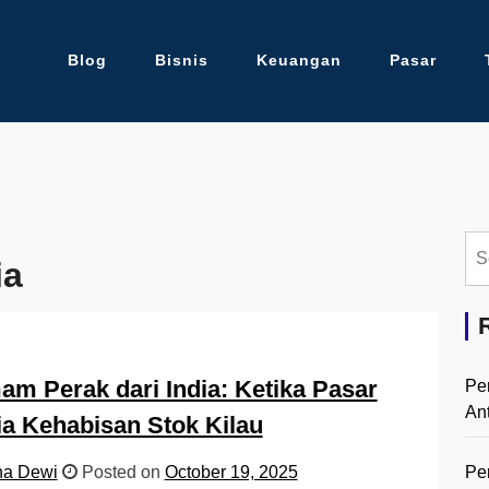
Blog
Bisnis
Keuangan
Pasar
Se
ia
for:
m Perak dari India: Ketika Pasar
Pe
An
a Kehabisan Stok Kilau
Pe
na Dewi
Posted on
October 19, 2025