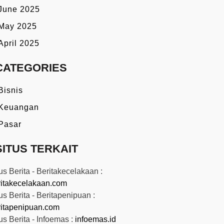
June 2025
May 2025
April 2025
CATEGORIES
Bisnis
Keuangan
Pasar
SITUS TERKAIT
us Berita - Beritakecelakaan :
ritakecelakaan.com
us Berita - Beritapenipuan :
ritapenipuan.com
us Berita - Infoemas :
infoemas.id