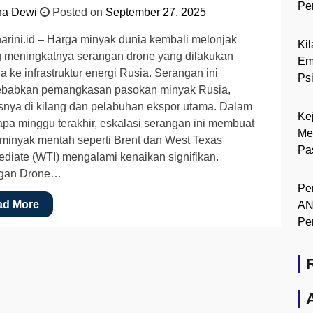
Pe
na Dewi
Posted on
September 27, 2025
rini.id – Harga minyak dunia kembali melonjak
Ki
g meningkatnya serangan drone yang dilakukan
Em
a ke infrastruktur energi Rusia. Serangan ini
Ps
babkan pemangkasan pasokan minyak Rusia,
nya di kilang dan pelabuhan ekspor utama. Dalam
Ke
pa minggu terakhir, eskalasi serangan ini membuat
Me
minyak mentah seperti Brent dan West Texas
Pa
ediate (WTI) mengalami kenaikan signifikan.
gan Drone…
Pe
ad More
AN
Pe