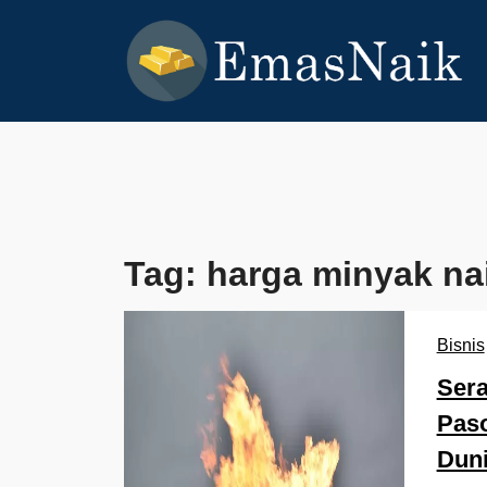
Skip
to
content
EMASNAIK
Topik Seputar Emas
Tag:
harga minyak na
Bisnis
Ser
Paso
Duni