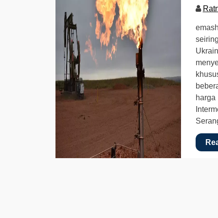
Rat
emasha
seirin
Ukrain
menye
khusus
bebera
harga 
Interm
Seran
Re