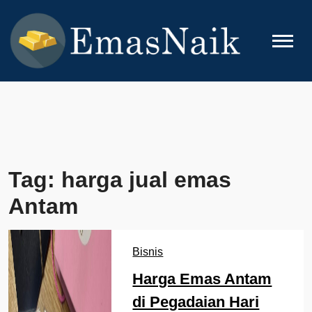
Skip
to
content
EMASNAIK
Topik Seputar Emas
Tag:
harga jual emas
Antam
Bisnis
Harga Emas Antam
di Pegadaian Hari