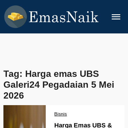
Skip
to
content
EMASNAIK
Topik Seputar Emas
Tag:
Harga emas UBS
Galeri24 Pegadaian 5 Mei
2026
Bisnis
Harga Emas UBS &