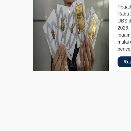
Pegad
Rabu 
UBS d
2026, 
logam
mulai 
penyes
Re