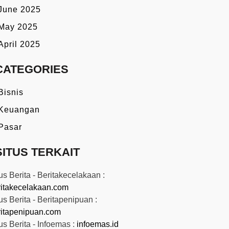
June 2025
May 2025
April 2025
CATEGORIES
Bisnis
Keuangan
Pasar
SITUS TERKAIT
us Berita - Beritakecelakaan :
ritakecelakaan.com
us Berita - Beritapenipuan :
ritapenipuan.com
us Berita - Infoemas :
infoemas.id