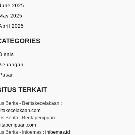
June 2025
May 2025
April 2025
CATEGORIES
Bisnis
Keuangan
Pasar
SITUS TERKAIT
us Berita - Beritakecelakaan :
ritakecelakaan.com
us Berita - Beritapenipuan :
ritapenipuan.com
us Berita - Infoemas :
infoemas.id