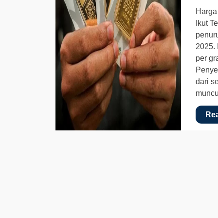
Harga 
Ikut T
penur
2025. 
per gr
Penyes
dari s
munc
Re