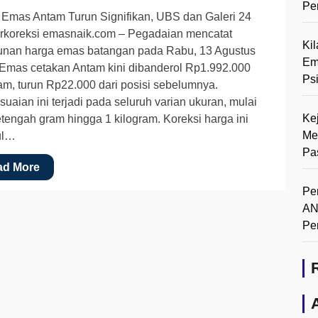
Pe
Emas Antam Turun Signifikan, UBS dan Galeri 24
erkoreksi emasnaik.com – Pegadaian mencatat
Ki
unan harga emas batangan pada Rabu, 13 Agustus
Em
Emas cetakan Antam kini dibanderol Rp1.992.000
Ps
am, turun Rp22.000 dari posisi sebelumnya.
uaian ini terjadi pada seluruh varian ukuran, mulai
Ke
etengah gram hingga 1 kilogram. Koreksi harga ini
Me
ul…
Pa
ad More
Pe
AN
Pe