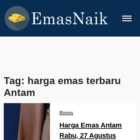
Skip
to
content
EMASNAIK
Topik Seputar Emas
Tag:
harga emas terbaru
Antam
Bisnis
Harga Emas Antam
Rabu, 27 Agustus