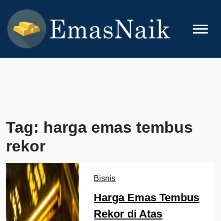
Skip
to
content
EMASNAIK
Topik Seputar Emas
Tag:
harga emas tembus
rekor
Bisnis
Harga Emas Tembus
Rekor di Atas