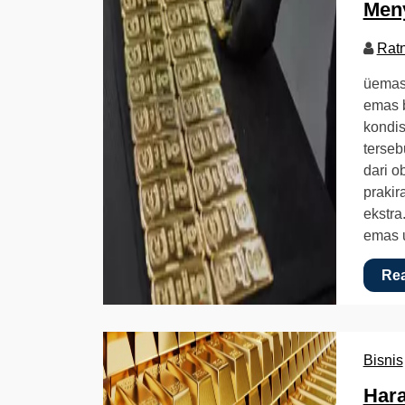
Men
Rat
üemas
emas b
kondis
terseb
dari o
prakir
ekstra
emas 
Re
Bisnis
Har