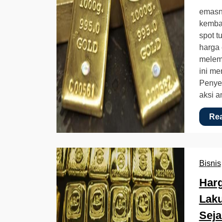
emasn
kemba
spot t
harga 
melem
ini me
Penye
aksi 
Re
Bisnis
Harg
Laku
Seja