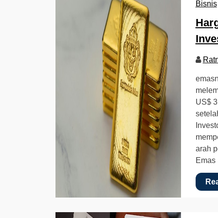
Bisnis
Harg
Inve
Rat
emasna
melema
US$ 3.
setela
Invest
memper
arah 
Emas 
Re