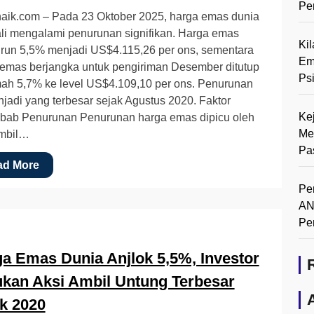
Pe
aik.com – Pada 23 Oktober 2025, harga emas dunia
li mengalami penurunan signifikan. Harga emas
Ki
urun 5,5% menjadi US$4.115,26 per ons, sementara
Em
emas berjangka untuk pengiriman Desember ditutup
Ps
ah 5,7% ke level US$4.109,10 per ons. Penurunan
njadi yang terbesar sejak Agustus 2020. Faktor
Ke
bab Penurunan Penurunan harga emas dipicu oleh
Me
ambil…
Pa
ad More
Pe
AN
Pe
a Emas Dunia Anjlok 5,5%, Investor
kan Aksi Ambil Untung Terbesar
k 2020