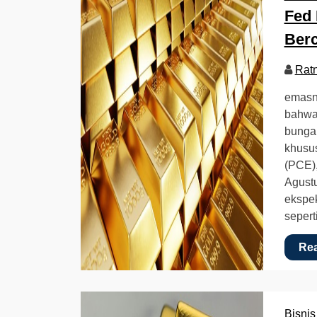
Fed
Ber
Rat
emasna
bahwa
bunga 
khusus
(PCE),
Agustu
ekspek
seper
Re
Bisnis