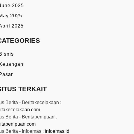
June 2025
May 2025
April 2025
CATEGORIES
Bisnis
Keuangan
Pasar
SITUS TERKAIT
us Berita - Beritakecelakaan :
ritakecelakaan.com
us Berita - Beritapenipuan :
ritapenipuan.com
us Berita - Infoemas :
infoemas.id