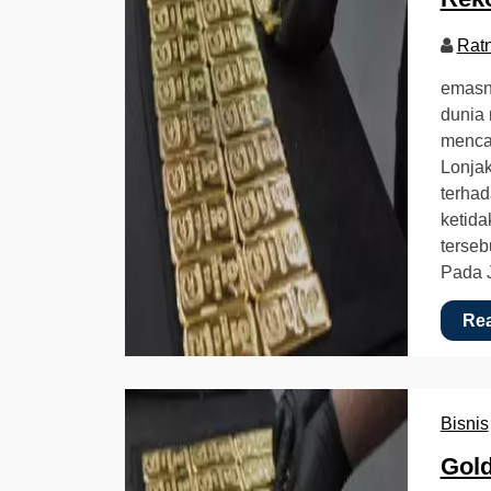
Rat
emasn
dunia 
menca
Lonjak
terhad
ketida
terseb
Pada 
Re
Bisnis
Gol