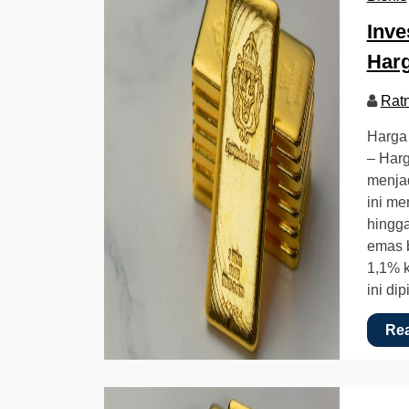
Inve
Harg
Rat
Harga
– Harg
menjad
ini me
hingga
emas 
1,1% k
ini di
Re