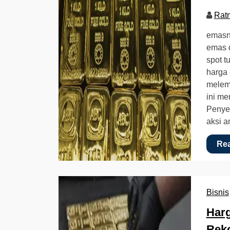
Rat
emasn
emas 
spot t
harga 
melem
ini me
Penye
aksi 
Re
Bisnis
Harg
Reko