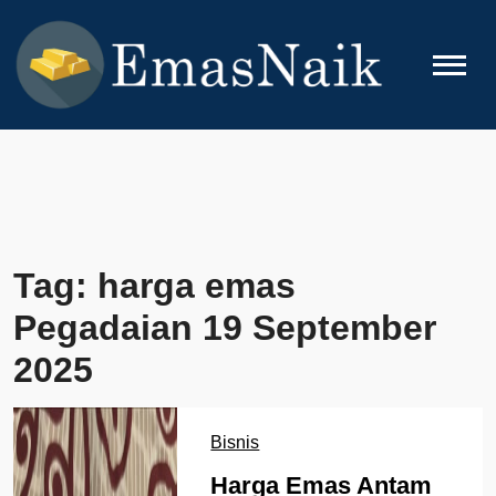
Skip
to
content
EMASNAIK
Topik Seputar Emas
Tag:
harga emas
Pegadaian 19 September
2025
Bisnis
Harga Emas Antam