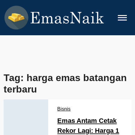
Skip
to
content
EMASNAIK
Topik Seputar Emas
Tag:
harga emas batangan
terbaru
Bisnis
Emas Antam Cetak
Rekor Lagi: Harga 1