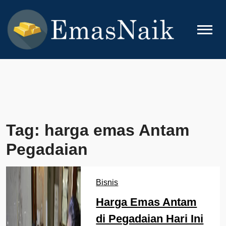
Skip
to
content
EMASNAIK
Topik Seputar Emas
Tag:
harga emas Antam
Pegadaian
Bisnis
Harga Emas Antam
di Pegadaian Hari Ini