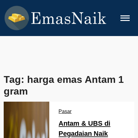
Skip
to
content
EMASNAIK
Topik Seputar Emas
Tag:
harga emas Antam 1
gram
Pasar
Antam & UBS di
Pegadaian Naik