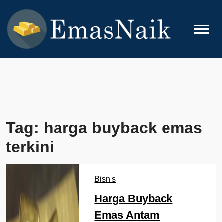
Skip
to
content
EMASNAIK
Topik Seputar Emas
Tag:
harga buyback emas
terkini
Bisnis
Harga Buyback
Emas Antam