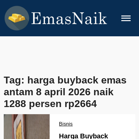
Skip
to
content
EMASNAIK
Topik Seputar Emas
Tag:
harga buyback emas
antam 8 april 2026 naik
1288 persen rp2664
Bisnis
Harga Buyback