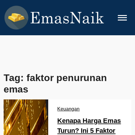
Skip
to
content
EMASNAIK
Topik Seputar Emas
Tag:
faktor penurunan
emas
Keuangan
Kenapa Harga Emas
Turun? Ini 5 Faktor