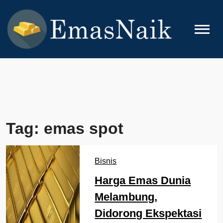
Skip
to
content
EMASNAIK
Topik Seputar Emas
Tag:
emas spot
Bisnis
Harga Emas Dunia
Melambung,
Didorong Ekspektasi