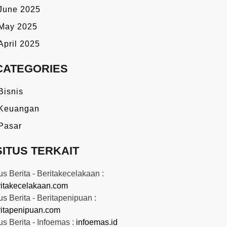
June 2025
May 2025
April 2025
CATEGORIES
Bisnis
Keuangan
Pasar
SITUS TERKAIT
us Berita - Beritakecelakaan :
ritakecelakaan.com
us Berita - Beritapenipuan :
ritapenipuan.com
us Berita - Infoemas :
infoemas.id