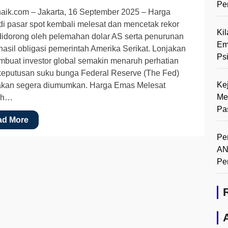
Pe
aik.com – Jakarta, 16 September 2025 – Harga
i pasar spot kembali melesat dan mencetak rekor
Ki
didorong oleh pelemahan dolar AS serta penurunan
Em
hasil obligasi pemerintah Amerika Serikat. Lonjakan
Ps
mbuat investor global semakin menaruh perhatian
keputusan suku bunga Federal Reserve (The Fed)
Ke
akan segera diumumkan. Harga Emas Melesat
Me
ah…
Pa
ad More
Pe
AN
Pe