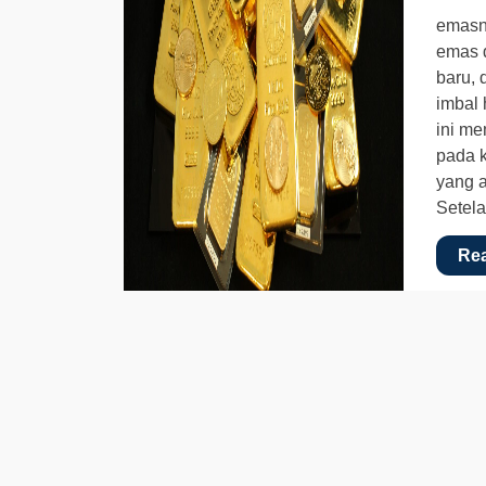
emasn
emas d
baru, 
imbal 
ini me
pada 
yang 
Setel
Re