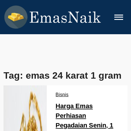
Skip
to
content
EMASNAIK
Topik Seputar Emas
Tag:
emas 24 karat 1 gram
Bisnis
Harga Emas
Perhiasan
Pegadaian Senin, 1